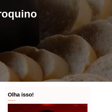
roquino
Olha isso!