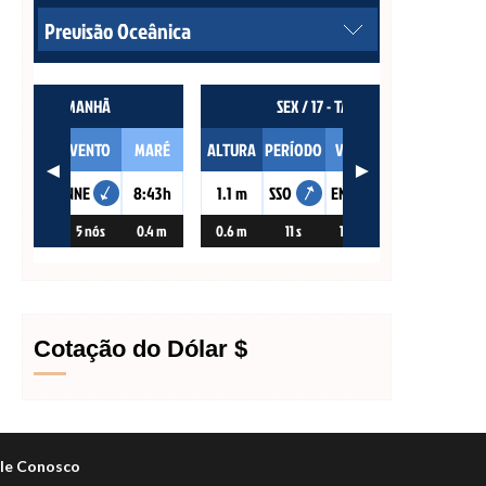
Cotação do Dólar $
le Conosco