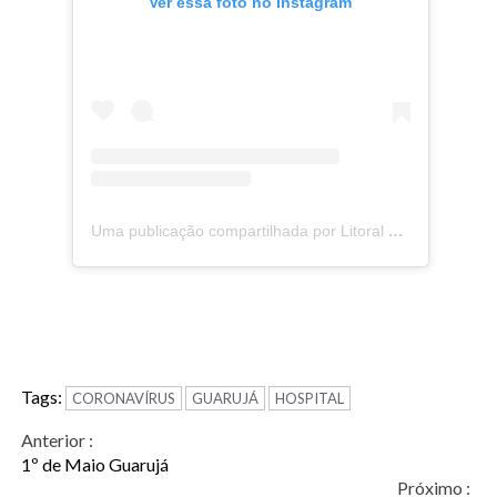
Ver essa foto no Instagram
Uma publicação compartilhada por Litoral na Mídia (@litoralnamidia)
Tags:
CORONAVÍRUS
GUARUJÁ
HOSPITAL
Continue
Anterior :
1º de Maio Guarujá
Reading
Próximo :