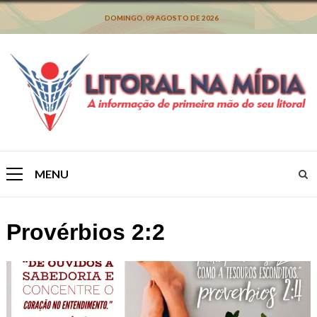
Skip
to
DOMINGO, 09 AGOSTO DE 2026
content
MENU
Primary
Menu
Provérbios 2:2