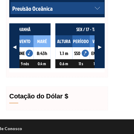
Cotação do Dólar $
le Conosco