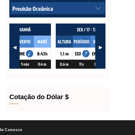
Cotação do Dólar $
le Conosco