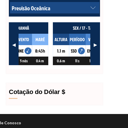
Cotação do Dólar $
le Conosco