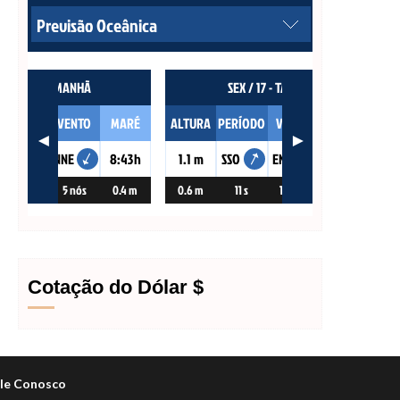
Cotação do Dólar $
le Conosco