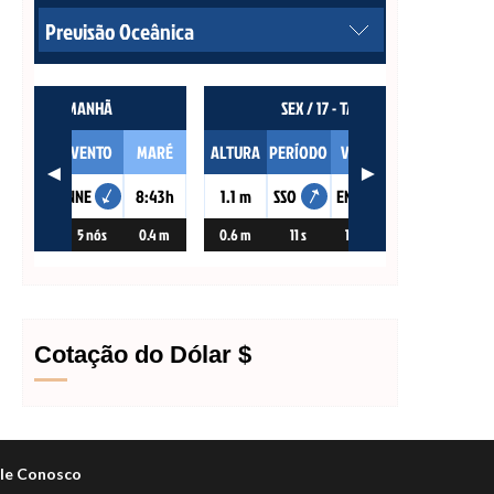
Cotação do Dólar $
le Conosco