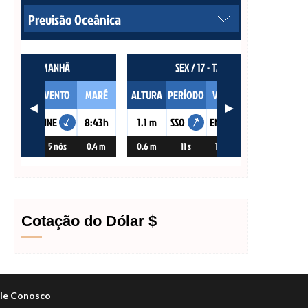
Cotação do Dólar $
le Conosco