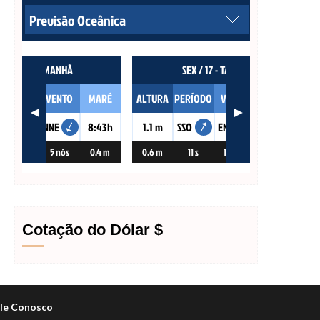
Cotação do Dólar $
le Conosco