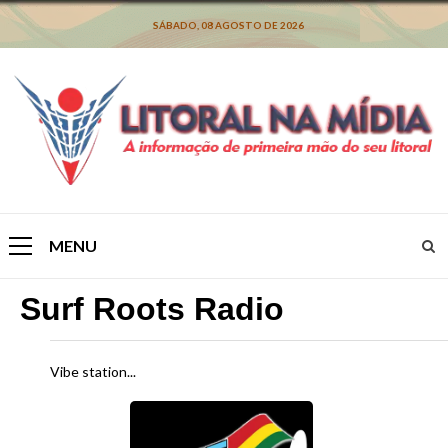
Skip
to
SÁBADO, 08 AGOSTO DE 2026
content
MENU
Primary
Menu
Surf Roots Radio
Vibe station...