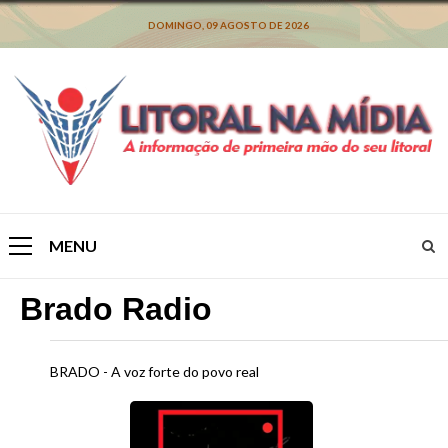
Skip
to
DOMINGO, 09 AGOSTO DE 2026
content
MENU
Primary
Menu
Brado Radio
BRADO - A voz forte do povo real