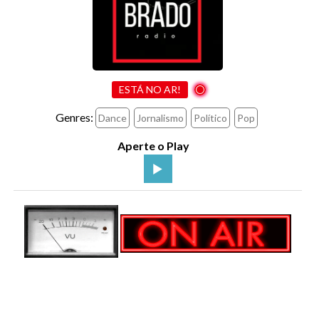
ESTÁ NO AR!
Genres:
Dance
Jornalismo
Político
Pop
Aperte o Play