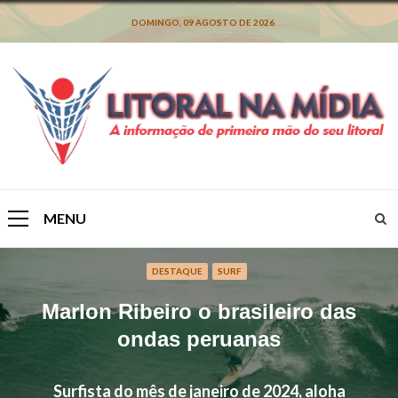
Skip
to
DOMINGO, 09 AGOSTO DE 2026
content
MENU
Primary
Menu
DESTAQUE
SURF
Marlon Ribeiro o brasileiro das
ondas peruanas
Surfista do mês de janeiro de 2024, aloha